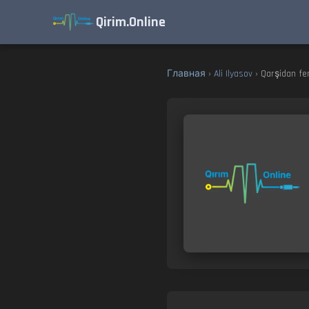
Qirim.Online
Главная
›
Ali Ilyasov
› Qarşidan fe