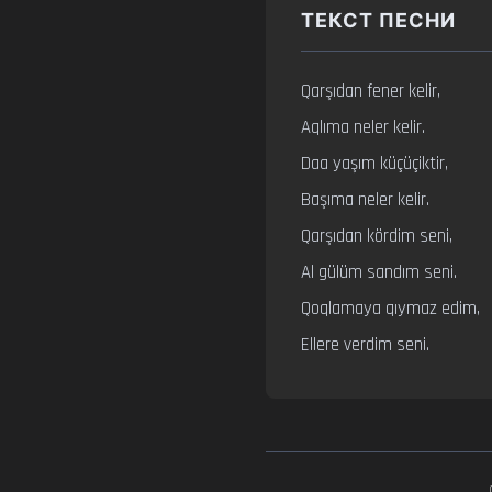
ТЕКСТ ПЕСНИ
Qarşıdan fener kelir,

Aqlıma neler kelir.

Daa yaşım küçüçiktir,

Başıma neler kelir.

Qarşıdan kördim seni,

Al gülüm sandım seni.

Qoqlamaya qıymaz edim,

Ellere verdim seni.