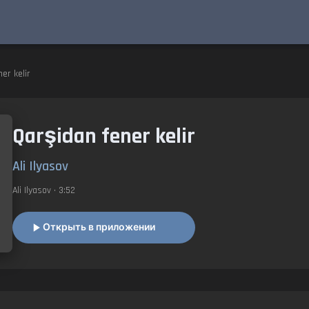
ner kelir
Qarşidan fener kelir
Ali Ilyasov
Ali Ilyasov
• 3:52
Открыть в приложении