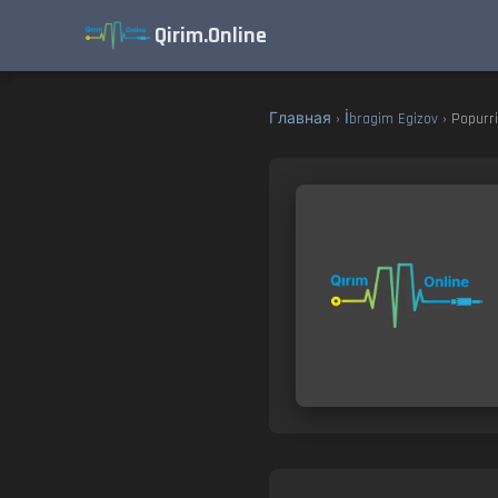
Qirim.Online
Главная
›
İbragim Egizov
› Popurri