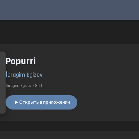
Popurri
İbragim Egizov
İbragim Egizov
• 8:21
Открыть в приложении