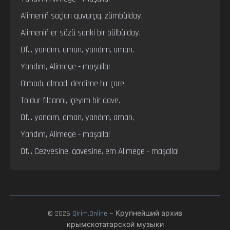
Alimeniñ saçları quvurçıq, zümbülday,

Alimeniñ er sözü sanki bir bülbülday.

Of... yandım, aman, yandım, aman,

Yandım, Alimege - maşalla!

Olmadı, olmadı derdime bir çare,

Toldur filcannı, içeyim bir qave.

Of... yandım, aman, yandım, aman,

Yandım, Alimege - maşalla!

Of... Cezvesine, qavesine, em Alimege - maşalla!
© 2026
Qirim.Online
— Крупнейший архив
крымскотатарской музыки