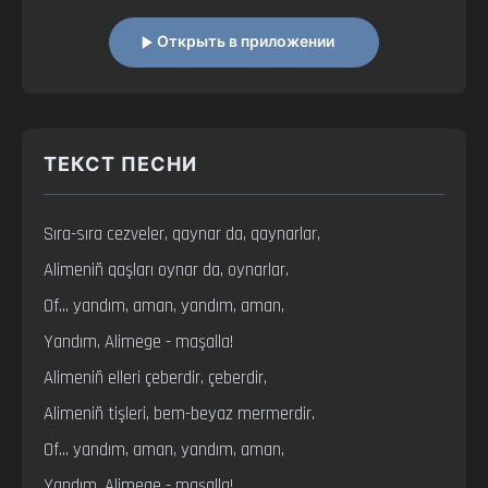
Открыть в приложении
ТЕКСТ ПЕСНИ
Sıra-sıra cezveler, qaynar da, qaynarlar,

Alimeniñ qaşları oynar da, oynarlar.

Of... yandım, aman, yandım, aman,

Yandım, Alimege - maşalla!

Alimeniñ elleri çeberdir, çeberdir,

Alimeniñ tişleri, bem-beyaz mermerdir.

Of... yandım, aman, yandım, aman,

Yandım, Alimege - maşalla!
